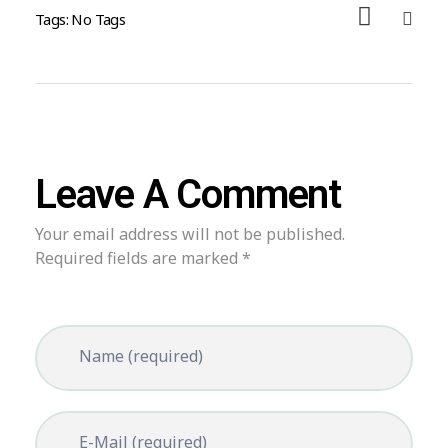
Tags: No Tags
Leave A Comment
Your email address will not be published.
Required fields are marked *
Name (required)
E-Mail (required)