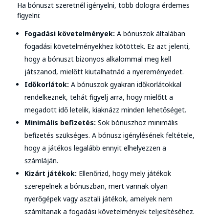
Ha bónuszt szeretnél igényelni, több dologra érdemes
figyelni:
Fogadási követelmények:
A bónuszok általában
fogadási követelményekhez kötöttek. Ez azt jelenti,
hogy a bónuszt bizonyos alkalommal meg kell
játszanod, mielőtt kiutalhatnád a nyereményedet.
Időkorlátok:
A bónuszok gyakran időkorlátokkal
rendelkeznek, tehát figyelj arra, hogy mielőtt a
megadott idő letelik, kiaknázz minden lehetőséget.
Minimális befizetés:
Sok bónuszhoz minimális
befizetés szükséges. A bónusz igénylésének feltétele,
hogy a játékos legalább ennyit elhelyezzen a
számláján.
Kizárt játékok:
Ellenőrizd, hogy mely játékok
szerepelnek a bónuszban, mert vannak olyan
nyerőgépek vagy asztali játékok, amelyek nem
számítanak a fogadási követelmények teljesítéséhez.