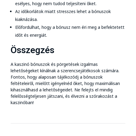
esélyes, hogy nem tudod teljesíteni őket.
Az időkorlátok miatt stresszes lehet a bónuszok
kiaknázása.
Előfordulhat, hogy a bónusz nem éri meg a befektetett
időt és energiát.
Összegzés
A kaszinó bónuszok és pörgetések izgalmas
lehetőségeket kínálnak a szerencsejátékosok számára.
Fontos, hogy alaposan tájékozódj a bónuszok
feltételeiről, mielőtt igényelnéd őket, hogy maximálisan
kihasználhasd a lehetőségeidet. Ne felejts el mindig
felelősségteljesen játszani, és élvezni a szórakozást a
kaszinóban!