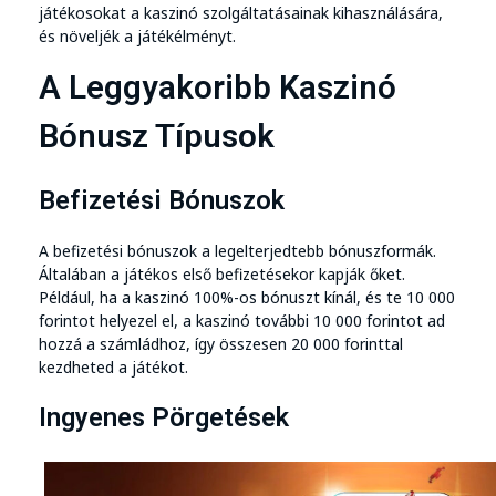
játékosokat a kaszinó szolgáltatásainak kihasználására,
és növeljék a játékélményt.
A Leggyakoribb Kaszinó
Bónusz Típusok
Befizetési Bónuszok
A befizetési bónuszok a legelterjedtebb bónuszformák.
Általában a játékos első befizetésekor kapják őket.
Például, ha a kaszinó 100%-os bónuszt kínál, és te 10 000
forintot helyezel el, a kaszinó további 10 000 forintot ad
hozzá a számládhoz, így összesen 20 000 forinttal
kezdheted a játékot.
Ingyenes Pörgetések