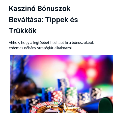
Kaszinó Bónuszok
Beváltása: Tippek és
Trükkök
Ahhoz, hogy a legtöbbet hozhasd ki a bónuszokból,
érdemes néhány stratégiát alkalmazni: