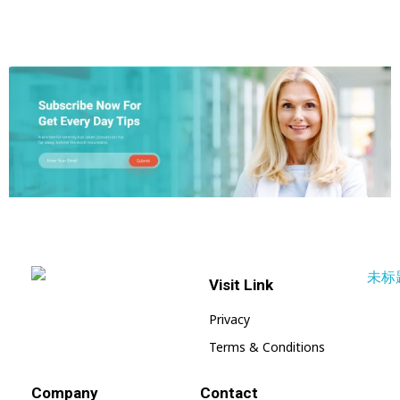
Visit Link
Vcmix – Global Home | Vcmix Global
vcmix
Privacy
Terms & Conditions
Company
Contact