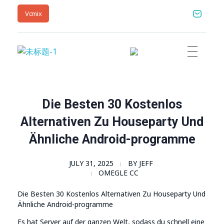
Vcmix
Vcmix – Global Home | Vcmix Global
vcmix
Die Besten 30 Kostenlos
Alternativen Zu Houseparty Und
Ähnliche Android-programme
JULY 31, 2025
BY
JEFF
OMEGLE CC
Die Besten 30 Kostenlos Alternativen Zu Houseparty Und
Ähnliche Android-programme
Es hat Server auf der ganzen Welt, sodass du schnell eine